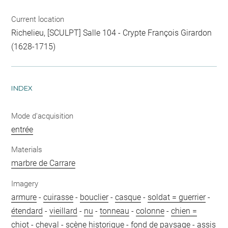
Current location
Richelieu, [SCULPT] Salle 104 - Crypte François Girardon
(1628-1715)
INDEX
Mode d'acquisition
entrée
Materials
marbre de Carrare
Imagery
armure
-
cuirasse
-
bouclier
-
casque
-
soldat = guerrier
-
étendard
-
vieillard
-
nu
-
tonneau
-
colonne
-
chien =
chiot
-
cheval
-
scène historique
-
fond de paysage
-
assis