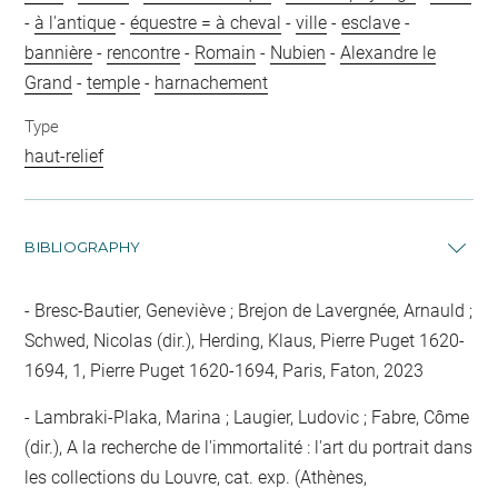
-
à l'antique
-
équestre = à cheval
-
ville
-
esclave
-
bannière
-
rencontre
-
Romain
-
Nubien
-
Alexandre le
Grand
-
temple
-
harnachement
Type
haut-relief
BIBLIOGRAPHY
Bresc-Bautier, Geneviève ; Brejon de Lavergnée, Arnauld ;
Schwed, Nicolas (dir.), Herding, Klaus, Pierre Puget 1620-
1694, 1, Pierre Puget 1620-1694, Paris, Faton, 2023
Lambraki-Plaka, Marina ; Laugier, Ludovic ; Fabre, Côme
(dir.), A la recherche de l'immortalité : l'art du portrait dans
les collections du Louvre, cat. exp. (Athènes,