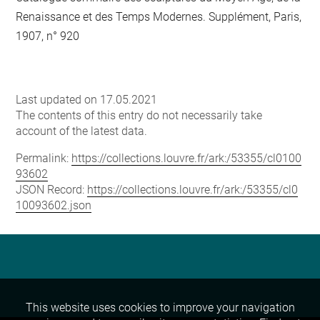
Renaissance et des Temps Modernes. Supplément, Paris,
1907, n° 920
Last updated on 17.05.2021
The contents of this entry do not necessarily take
account of the latest data.
Permalink:
https://collections.louvre.fr/ark:/53355/cl0100
93602
JSON Record:
https://collections.louvre.fr/ark:/53355/cl0
10093602.json
This website uses cookies to improve your navigation