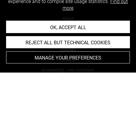
experience and to compile site usage statistics.
Find out
more
About
OK, ACCEPT ALL
Contact Us
Terms of use
REJECT ALL BUT TECHNICAL COOKIES
Cookies
MANAGE YOUR PREFERENCES
Credits
Accessibility : non compliant