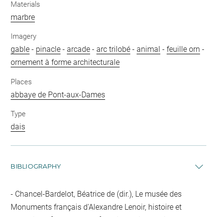
Materials
marbre
Imagery
gable
-
pinacle
-
arcade
-
arc trilobé
-
animal
-
feuille orn
-
ornement à forme architecturale
Places
abbaye de Pont-aux-Dames
Type
dais
BIBLIOGRAPHY
Chancel-Bardelot, Béatrice de (dir.), Le musée des
Monuments français d'Alexandre Lenoir, histoire et