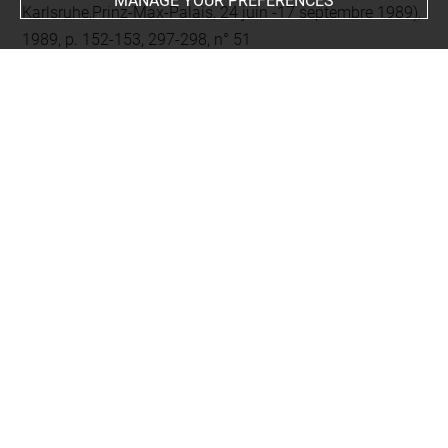
MANAGE YOUR PREFERENCES
Karlsruhe,Prinz-Max-Palais, 24 juin -17 septembre 1989),
1989, p. 152-153, 297-298, n° 51
Last updated on 17.05.2021
The contents of this entry do not necessarily take
account of the latest data.
Permalink:
https://collections.louvre.fr/ark:/53355/cl0100
94635
JSON Record:
https://collections.louvre.fr/ark:/53355/cl0
10094635.json