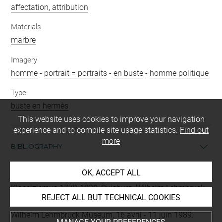
affectation, attribution
Materials
marbre
Imagery
homme
-
portrait = portraits
-
en buste
-
homme politique
Type
buste en hermès
This website uses cookies to improve your navigation
experience and to compile site usage statistics.
Find out
more
BIBLIOGRAPHY
OK, ACCEPT ALL
Skulptur aus dem Louvre, 89 Werke des französischen
Klassizismus 1770-1830, Duisburg, Wilhelm Lehmbruck
REJECT ALL BUT TECHNICAL COOKIES
Museum, 16 avril - 11 juin 1989, cat. exp. (Duisburg,
Wilhelm Lehmbruck Museum, 16 avril - 11 juin 1989.