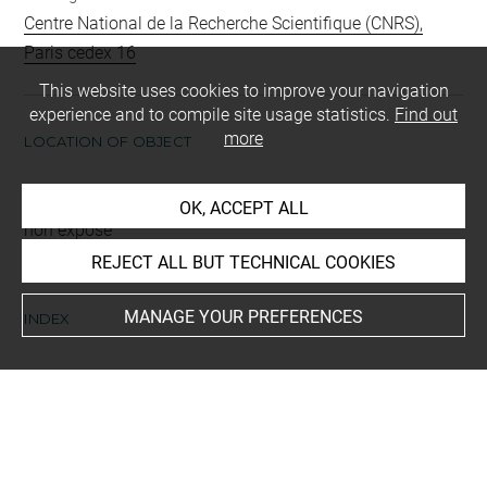
Centre National de la Recherche Scientifique (CNRS),
Paris cedex 16
This website uses cookies to improve your navigation
experience and to compile site usage statistics.
Find out
more
LOCATION OF OBJECT
Current location
OK, ACCEPT ALL
non exposé
REJECT ALL BUT TECHNICAL COOKIES
MANAGE YOUR PREFERENCES
INDEX
Materials
marbre
Imagery
femme
-
tête
-
feuille
-
couronne