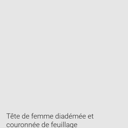
Enlarge
image
in
new
window
Tête de femme diadémée et
couronnée de feuillage