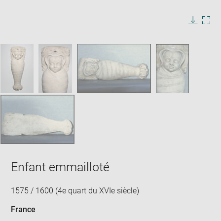
Enlarge
image
in
Image
Downlo
Enla
new
caption:
image
ima
window
SKIP IMAGE CAROUSEL
in
new
win
Enfant emmailloté
1575 / 1600 (4e quart du XVIe siècle)
France