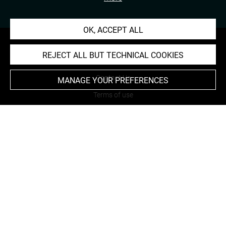
OK, ACCEPT ALL
REJECT ALL BUT TECHNICAL COOKIES
About
Contact Us
MANAGE YOUR PREFERENCES
Terms of use
Cookies
Credits
Accessibility : non compliant