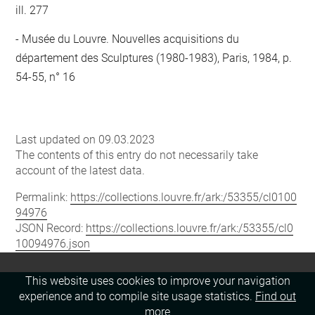
ill. 277
Musée du Louvre. Nouvelles acquisitions du
département des Sculptures (1980-1983), Paris, 1984, p.
54-55, n° 16
Last updated on 09.03.2023
The contents of this entry do not necessarily take
account of the latest data.
Permalink:
https://collections.louvre.fr/ark:/53355/cl0100
94976
JSON Record:
https://collections.louvre.fr/ark:/53355/cl0
10094976.json
This website uses cookies to improve your navigation
experience and to compile site usage statistics.
Find out
more