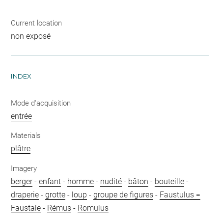
Current location
non exposé
INDEX
Mode d'acquisition
entrée
Materials
plâtre
Imagery
berger
-
enfant
-
homme
-
nudité
-
bâton
-
bouteille
-
draperie
-
grotte
-
loup
-
groupe de figures
-
Faustulus =
Faustale
-
Rémus
-
Romulus