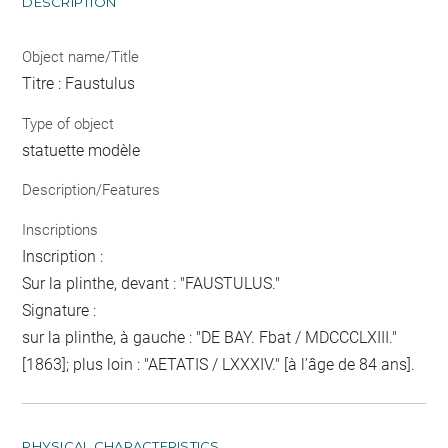
DESCRIPTION
Object name/Title
Titre : Faustulus
Type of object
statuette modèle
Description/Features
Inscriptions
Inscription :
Sur la plinthe, devant : "FAUSTULUS."
Signature :
sur la plinthe, à gauche : "DE BAY. Fbat / MDCCCLXIII."
[1863]; plus loin : "AETATIS / LXXXIV." [à l’âge de 84 ans].
PHYSICAL CHARACTERISTICS