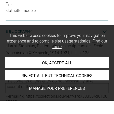
Type
statuette modèle
BIBLIOGRAPHY
This website uses cookies to improve your navigation
experience and to compile site usage statistics.
Find out
Lami, Stanislas, Dictionnaire des sculpteurs de l'Ecole
more
française au XIXe siècle, 1914-1921, t. II, p. 125
OK, ACCEPT ALL
Last updated on 02.09.2025
REJECT ALL BUT TECHNICAL COOKIES
The contents of this entry do not necessarily take
account of the latest data.
MANAGE YOUR PREFERENCES
Permalink:
https://collections.louvre.fr/ark:/53355/cl0100
95083
JSON Record:
https://collections.louvre.fr/ark:/53355/cl0
10095083.json