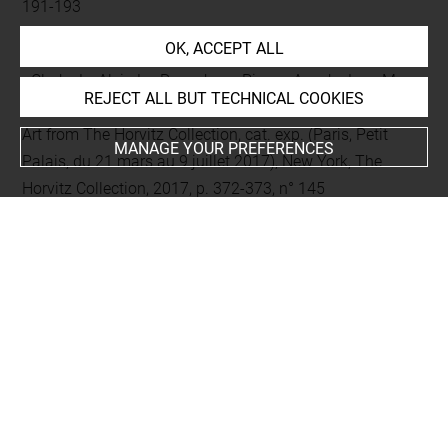
191-193
Comparative literature
OK, ACCEPT ALL
- Clark, Jr., Alvin L. ; Rosenberg, Pierre ; Avock, Jane Mac
REJECT ALL BUT TECHNICAL COOKIES
(dir.), Tradition & Transitions. Eighteenth-Century French
Art from The Horvitz Collection, cat. exp. (Paris, Petit
MANAGE YOUR PREFERENCES
Palais, du 21 mars au 9 juillet 2017), New York, The
Horvitz Collection, 2017, p. 372-373, n° 145
Last updated on 04.09.2025
The contents of this entry do not necessarily take
account of the latest data.
Permalink:
https://collections.louvre.fr/ark:/53355/cl0100
95307
JSON Record:
https://collections.louvre.fr/ark:/53355/cl0
10095307.json