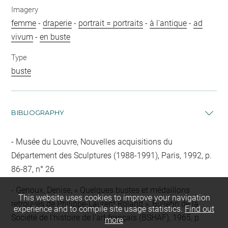
Imagery
femme
-
draperie
-
portrait = portraits
-
à l'antique
-
ad
vivum
-
en buste
Type
buste
BIBLIOGRAPHY
Musée du Louvre, Nouvelles acquisitions du
Département des Sculptures (1988-1991), Paris, 1992, p.
86-87, n° 26
Genoux, Denise, « Quelques bustes et médaillons
This website uses cookies to improve your navigation
retrouvés de Philippe-Laurent Roland », Bulletin de la
experience and to compile site usage statistics.
Find out
Société de l'histoire de l'art français (BSHAF), 1965, p.
more