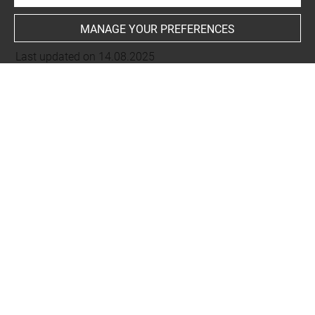
MANAGE YOUR PREFERENCES
Last updated on 14.08.2025
The contents of this entry do not necessarily take
account of the latest data.
Permalink:
https://collections.louvre.fr/ark:/53355/cl0100
95371
JSON Record:
https://collections.louvre.fr/ark:/53355/cl0
10095371.json