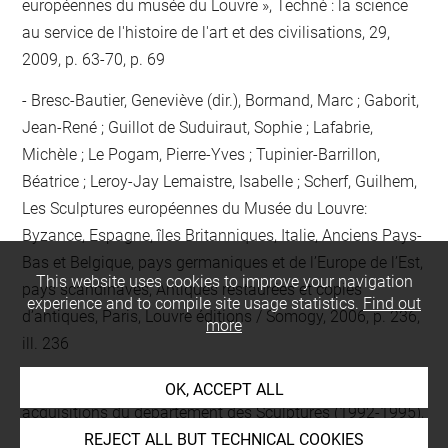
européennes du musée du Louvre », Technè : la science
au service de l'histoire de l'art et des civilisations, 29,
2009, p. 63-70, p. 69
Bresc-Bautier, Geneviève (dir.), Bormand, Marc ; Gaborit,
Jean-René ; Guillot de Suduiraut, Sophie ; Lafabrie,
Michèle ; Le Pogam, Pierre-Yves ; Tupinier-Barrillon,
Béatrice ; Leroy-Jay Lemaistre, Isabelle ; Scherf, Guilhem,
Les Sculptures européennes du Musée du Louvre:
Byzance, Espagne, îles Britanniques, Italie, Anciens Pays-
Bas et Belgique, pays germaniques et de l’Europe de l’Est,
This website uses cookies to improve your navigation
pays scandinaves, Antiques restaurées et copies
experience and to compile site usage statistics.
Find out
d’antiques, Paris, Louvre éditions / Somogy, 2006, p. 236,
more
ill. 236
Gaborit, Jean-René (dir.), Musée du Louvre. Nouvelles
OK, ACCEPT ALL
acquisitions du département des Sculptures (1992-1995),
Paris, 1996, p. 38-40, n° 9
REJECT ALL BUT TECHNICAL COOKIES