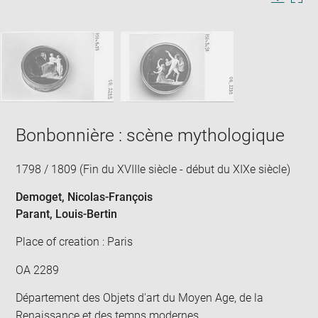
Image
Downlo
Enla
new
caption:
image
ima
window
SKIP IMAGE CAROUSEL
in
new
win
Bonbonnière : scène mythologique
1798 / 1809 (Fin du XVIIIe siècle - début du XIXe siècle)
Demoget, Nicolas-François
Parant, Louis-Bertin
Place of creation : Paris
OA 2289
Département des Objets d'art du Moyen Age, de la
Renaissance et des temps modernes