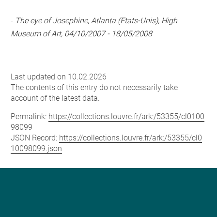
-
The eye of Josephine, Atlanta (Etats-Unis), High
Museum of Art, 04/10/2007 - 18/05/2008
Last updated on 10.02.2026
The contents of this entry do not necessarily take
account of the latest data.
Permalink:
https://collections.louvre.fr/ark:/53355/cl0100
98099
JSON Record:
https://collections.louvre.fr/ark:/53355/cl0
10098099.json