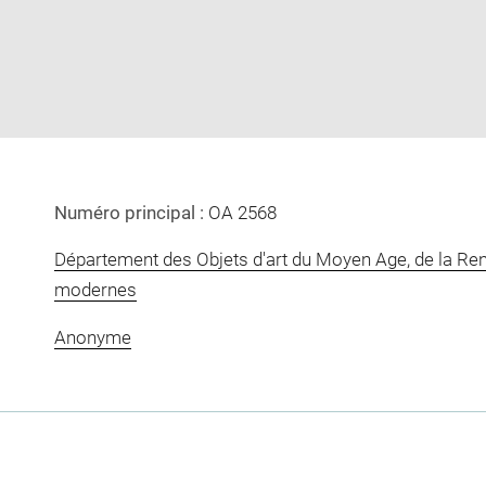
ow
in
new
window
Numéro principal :
OA 2568
Département des Objets d'art du Moyen Age, de la Re
modernes
Anonyme