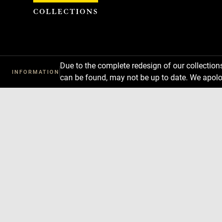
Cookies management panel
Due to the complete redesign of our collectio
INFORMATION
can be found, may not be up to date. We apolo
Download
Next
Previous