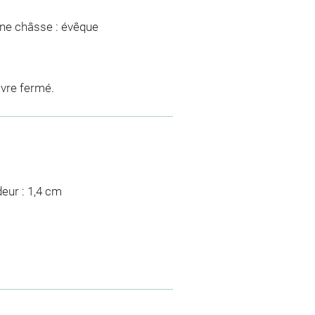
une châsse : évêque
ivre fermé.
deur : 1,4 cm