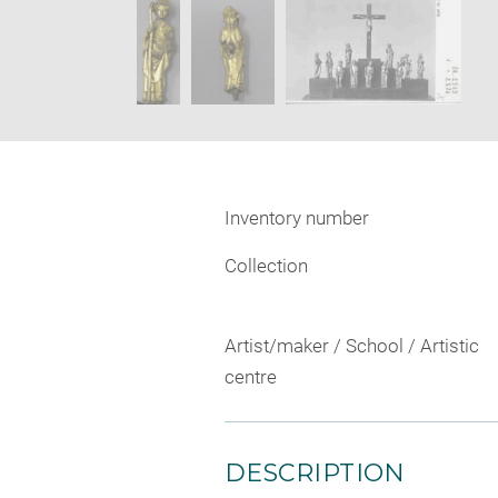
SKIP IMAGE CAROUSEL
wind
Inventory number
Collection
Artist/maker / School / Artistic
centre
DESCRIPTION