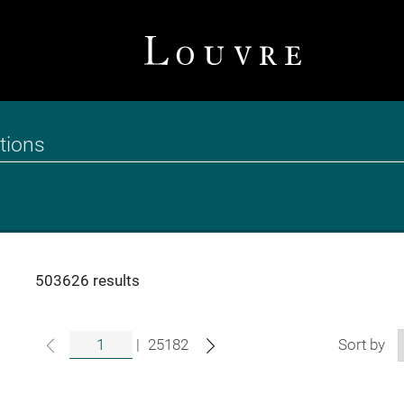
503626 results
|
25182
Sort by