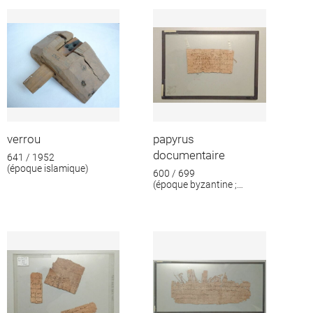
format
verrou
papyrus
documentaire
641 / 1952
(époque islamique)
600 / 699
(époque byzantine ;
époque islamique)