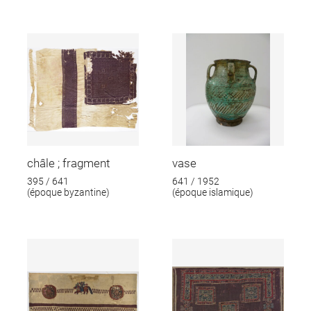
châle ; fragment
vase
395 / 641
641 / 1952
(époque byzantine)
(époque islamique)