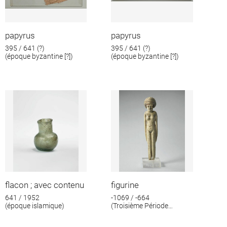
papyrus
papyrus
395 / 641 (?)
395 / 641 (?)
(époque byzantine [?])
(époque byzantine [?])
flacon ; avec contenu
figurine
641 / 1952
-1069 / -664
(époque islamique)
(Troisième Période
intermédiaire)