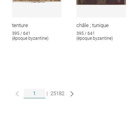
tenture
châle ; tunique
395 / 641
395 / 641
(époque byzantine)
(époque byzantine)
|
25182