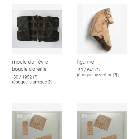
moule d'orfèvre ;
figurine
boucle d'oreille
-30 / 641 (?)
(époque byzantine [?] ;
-30 / 1952 (?)
époque romaine [?])
(époque islamique [?] ;
époque romaine [?])