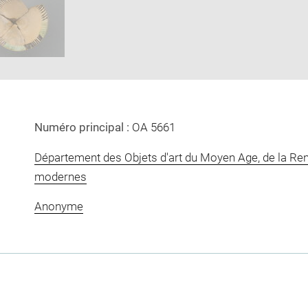
in
new
window
Numéro principal :
OA 5661
Département des Objets d'art du Moyen Age, de la Re
modernes
Anonyme