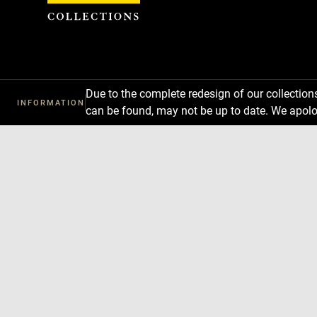
Cookies management panel
Due to the complete redesign of our collectio
INFORMATION
can be found, may not be up to date. We apolo
Download
Next
Previous