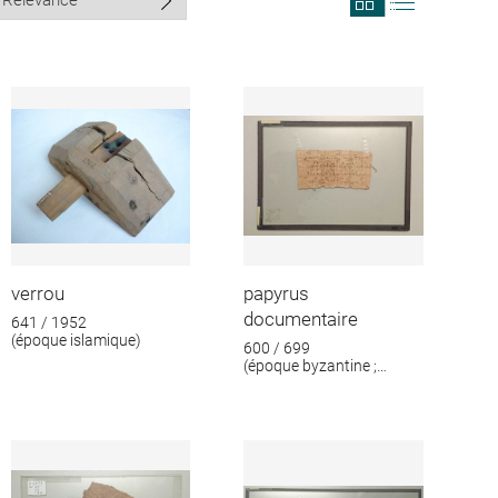
search
search
results
results
in
as
grid
list
format
verrou
papyrus
documentaire
641 / 1952
(époque islamique)
600 / 699
(époque byzantine ;
époque islamique)