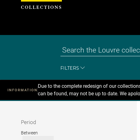
Cookies management panel
FILTERS
Due to the complete redesign of our collectio
INFORMATION
can be found, may not be up to date. We apolo
Recherche
dans
les
collections
Period
Period
Between