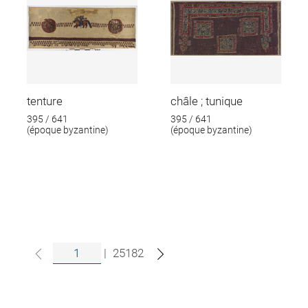
tenture
châle ; tunique
395 / 641
395 / 641
(époque byzantine)
(époque byzantine)
|
25182