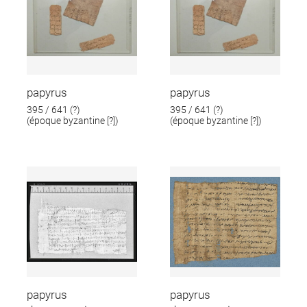
papyrus
papyrus
395 / 641 (?)
395 / 641 (?)
(époque byzantine [?])
(époque byzantine [?])
papyrus
papyrus