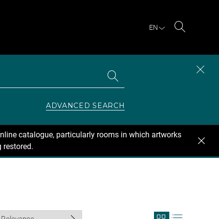
EN
Search
Search
CLOS
the
collections
SEAR
ZONE
ADVANCED SEARCH
nline catalogue, particularly rooms in which artworks
 restored.
View
View