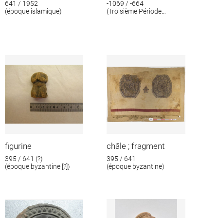
641 / 1952
-1069 / -664
(époque islamique)
(Troisième Période
intermédiaire)
figurine
châle ; fragment
395 / 641 (?)
395 / 641
(époque byzantine [?])
(époque byzantine)