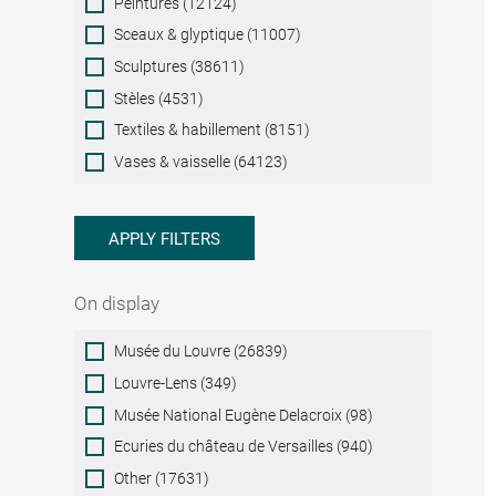
Peintures (12124)
Sceaux & glyptique (11007)
Sculptures (38611)
Stèles (4531)
Textiles & habillement (8151)
Vases & vaisselle (64123)
APPLY FILTERS
On display
On
Musée du Louvre (26839)
display
Louvre-Lens (349)
Musée National Eugène Delacroix (98)
Ecuries du château de Versailles (940)
Other (17631)