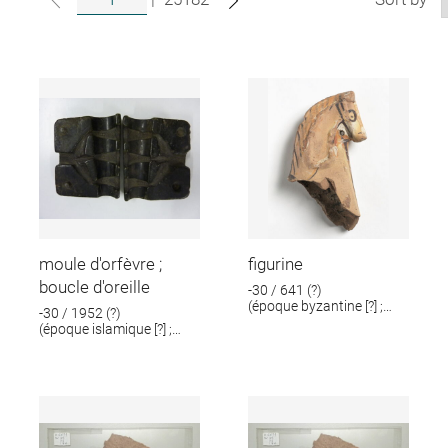
moule d'orfèvre ;
figurine
boucle d'oreille
-30 / 641 (?)
(époque byzantine [?] ;
-30 / 1952 (?)
époque romaine [?])
(époque islamique [?] ;
époque romaine [?])