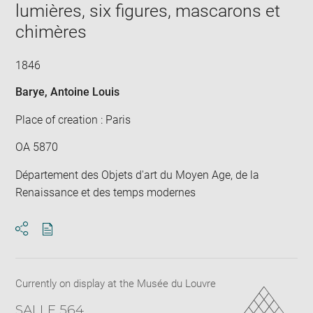
lumières, six figures, mascarons et
win
chimères
1846
Barye, Antoine Louis
Place of creation : Paris
OA 5870
Département des Objets d'art du Moyen Age, de la
Renaissance et des temps modernes
Download
Share
pdf
Currently on display at the Musée du Louvre
SALLE 564