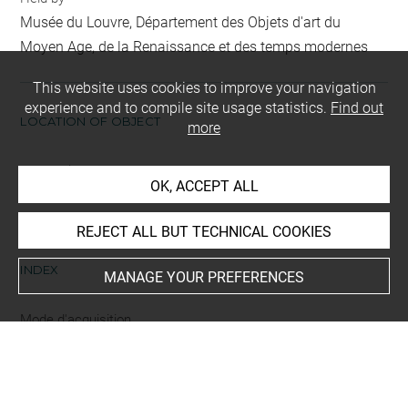
Musée du Louvre, Département des Objets d'art du
Moyen Age, de la Renaissance et des temps modernes
This website uses cookies to improve your navigation
experience and to compile site usage statistics.
Find out
LOCATION OF OBJECT
more
Current location
OK, ACCEPT ALL
Richelieu, [OArt] Salle 564 - Duc de Nemours
REJECT ALL BUT TECHNICAL COOKIES
INDEX
MANAGE YOUR PREFERENCES
Mode d'acquisition
legs
Period
Monarchie de Juillet (1830-1848)