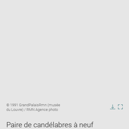
Enlarge
Image
© 1991 GrandPalaisRmn (musée
image
caption:
du Louvre) / RMN Agence photo
in
Downlo
Enla
new
image
ima
window
Paire de candélabres à neuf
in
new