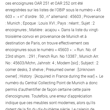
ces encoignures OAR 251 et OAR 252 ont été
enregistrées sur les listes de l'OBIP sous le numéro « 45
603 » : « n° d'ordre : 50 ; n° allemand : 45603 ; Provenance
: Munich ; Epoque : Louis XVI ; Pays : néant ; Sujet : 2
encoignures ; Matière : acajou ». Dans la liste du vingt-
troisième convoi en provenance de Munich et à
destination de Paris, on trouve effectivement ces
encoignures sous le numéro « 45603 » : « Run. No. of
23rd shipm. : 291 ; French Run. No 13387 ; Munich Arr.
No : 45603/Mchn, Jahnstr. 4 ; Modern [sic] ; Subject : 2
corner desks, 3 shelve ; Presumed owner : [Unknown
owner] ; History : [Acquired in France during the war] ». Le
numéro du Central Collecting Point de Munich a donc
permis d'authentifier de façon certaine cette paire
d'encoignures. Toutefois, une erreur d'appréciation
indique que ces meubles sont modernes, alors qu'ils
datent de la fin du dix-huitième siècle. Le calepin de