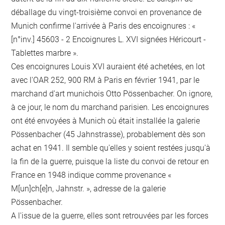
déballage du vingt-troisième convoi en provenance de
Munich confirme l'arrivée à Paris des encoignures : «
[n°inv.] 45603 - 2 Encoignures L. XVI signées Héricourt -
Tablettes marbre ».
Ces encoignures Louis XVI auraient été achetées, en lot
avec l'OAR 252, 900 RM à Paris en février 1941, par le
marchand d'art munichois Otto Pössenbacher. On ignore,
à ce jour, le nom du marchand parisien. Les encoignures
ont été envoyées à Munich où était installée la galerie
Pössenbacher (45 Jahnstrasse), probablement dès son
achat en 1941. Il semble qu'elles y soient restées jusqu'à
la fin de la guerre, puisque la liste du convoi de retour en
France en 1948 indique comme provenance «
M[un]ch[e]n, Jahnstr. », adresse de la galerie
Pössenbacher.
A l'issue de la guerre, elles sont retrouvées par les forces