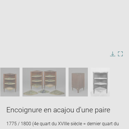
Enlarge
image
in
Image
Downlo
Enla
new
caption:
image
ima
window
SKIP IMAGE CAROUSEL
in
new
win
Encoignure en acajou d'une paire
1775 / 1800 (4e quart du XVIIIe siècle = dernier quart du