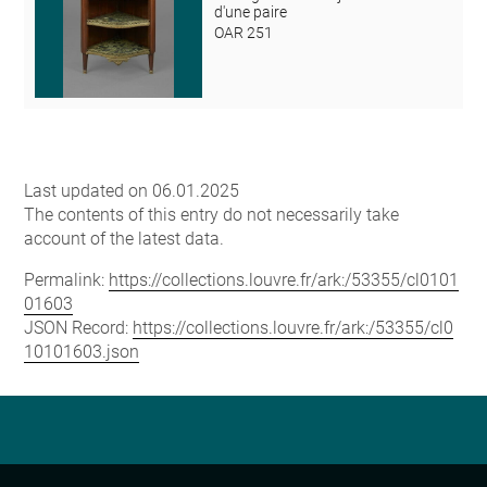
d'une paire
OAR 251
Last updated on 06.01.2025
The contents of this entry do not necessarily take
account of the latest data.
Permalink:
https://collections.louvre.fr/ark:/53355/cl0101
01603
JSON Record:
https://collections.louvre.fr/ark:/53355/cl0
10101603.json