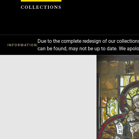
Cookies management panel
Due to the complete redesign of our collectio
INFORMATION
can be found, may not be up to date. We apolo
Download
Next
Previous