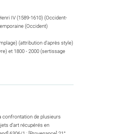
enri IV (1589-1610) (Occident-
temporaine (Occident)
emplage) (attribution d'après style)
uvre) et 1800 - 2000 (sertissage
la confrontation de plusieurs
bjets d'art récupérés en
emand] 6306/1 ; [Provenance] 21°