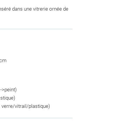
inséré dans une vitrerie ornée de
 cm
e->peint)
astique)
verre/vitrail/plastique)