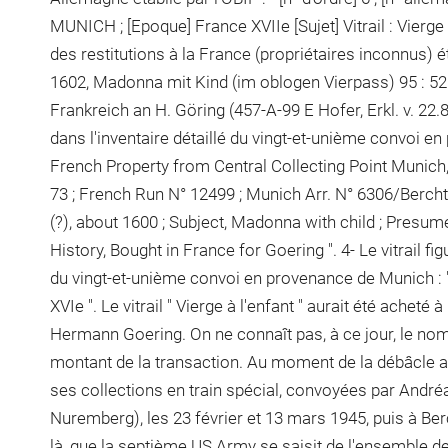
MUNICH ; [Epoque] France XVIIe [Sujet] Vitrail : Vierge à
des restitutions à la France (propriétaires inconnus) é
1602, Madonna mit Kind (im oblogen Vierpass) 95 : 5
Frankreich an H. Göring (457-A-99 E Hofer, Erkl. v. 22.8.
dans l'inventaire détaillé du vingt-et-unième convoi en
French Property from Central Collecting Point Munich, 
73 ; French Run N° 12499 ; Munich Arr. N° 6306/Bercht
(?), about 1600 ; Subject, Madonna with child ; Pres
History, Bought in France for Goering ". 4- Le vitrail fi
du vingt-et-unième convoi en provenance de Munich : "
XVIe ". Le vitrail " Vierge à l'enfant " aurait été acheté
Hermann Goering. On ne connaît pas, à ce jour, le nom 
montant de la transaction. Au moment de la débâcle a
ses collections en train spécial, convoyées par Andr
Nuremberg), les 23 février et 13 mars 1945, puis à Ber
là, que la septième US Army se saisit de l'ensemble de 