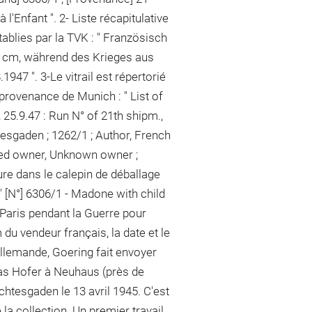
 l'Enfant ". 2- Liste récapitulative
tablies par la TVK : " Französisch
2 cm, während des Krieges aus
1947 ". 3-Le vitrail est répertorié
 provenance de Munich : " List of
25.9.47 : Run N° of 21th shipm.,
esgaden ; 1262/1 ; Author, French
umed owner, Unknown owner ;
gure dans le calepin de déballage
 [N°] 6306/1 - Madone with child
 à Paris pendant la Guerre pour
du vendeur français, la date et le
llemande, Goering fait envoyer
éas Hofer à Neuhaus (près de
chtesgaden le 13 avril 1945. C'est
la collection. Un premier travail