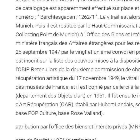
de catalogage est apparemment effectué sur place et c
numéro : " Berchtesgaden ; 1262/1 ". Le vitrail est alo
Munich. Puis il est restitué par le Haut-Commissariat
Collecting Point de Munich) à l'Office des Biens et Int
ministère français des Affaires étrangères pour les rest
25 septembre 1947 par le vingt-et-unième convoi en p
est inscrit sur la liste des oeuvres mises à la dispos
l'OBIP. Retenu lors de la deuxième commission de cho
récupération artistique du 17 novembre 1949, le vitrail 
des musées de France, et il est confié par celle-ci à 
(département des Objets d'art) en 1951. Il fut ensuite i
d'Art Récupération (OAR), établi par Hubert Landais, 
base POP Culture, base Rose Valland).
attribution par l'office des biens et intérêts privés (MN