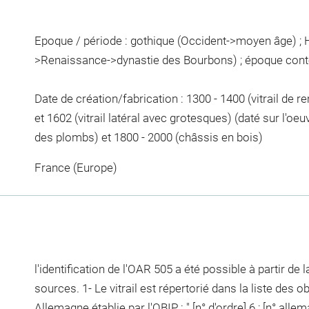
Epoque / période : gothique (Occident->moyen âge) ; H
>Renaissance->dynastie des Bourbons) ; époque con
Date de création/fabrication : 1300 - 1400 (vitrail de r
et 1602 (vitrail latéral avec grotesques) (daté sur l'oe
des plombs) et 1800 - 2000 (châssis en bois)
France (Europe)
l'identification de l'OAR 505 a été possible à partir de 
sources. 1- Le vitrail est répertorié dans la liste des o
Allemagne établie par l'OBIP : " [n° d'ordre] 6 ; [n° all