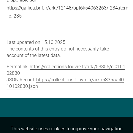
https://gallica.bnf.fr/ark:/12148/bpt6k54063263/f234.item
, p. 235
Last updated on 15.10.2025
The contents of this entry do not necessarily take
account of the latest data.
Permalink:
https://collections.louvre.fr/ark:/53355/cl0101
02830
JSON Record:
https://collections.louvre.fr/ark:/53355/cl0
10102830.json
This website uses cookies to improve your navigation