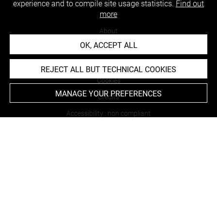
experience and to compile site usage statistics.
Find out
more
About
OK, ACCEPT ALL
Contact Us
Terms of use
REJECT ALL BUT TECHNICAL COOKIES
Cookies
MANAGE YOUR PREFERENCES
Credits
Accessibility : non compliant