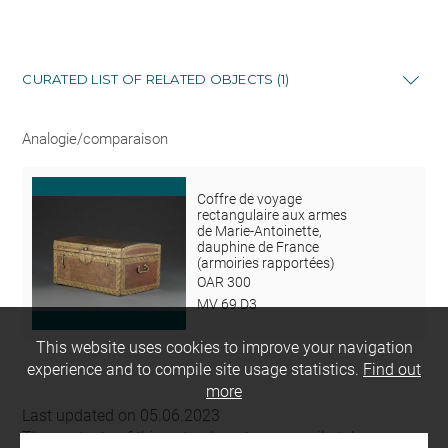
CURATED LIST OF RELATED OBJECTS (1)
Analogie/comparaison
Coffre de voyage
rectangulaire aux armes
de Marie-Antoinette,
dauphine de France
(armoiries rapportées)
OAR 300
MV 69 D3
This website uses cookies to improve your navigation
experience and to compile site usage statistics.
Find out
more
Last updated on 05.06.2023
The contents of this entry do not necessarily take