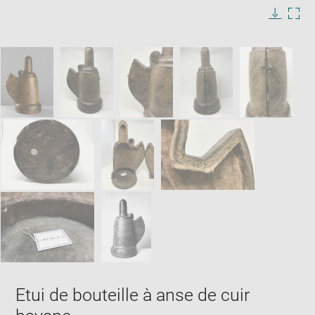
image
in
Image
Downlo
Enla
new
caption:
image
ima
window
SKIP IMAGE CAROUSEL
in
new
win
Etui de bouteille à anse de cuir