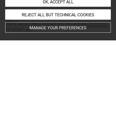
OK, ACCEPT ALL
account of the latest data.
Permalink:
https://collections.louvre.fr/ark:/53355/cl0101
REJECT ALL BUT TECHNICAL COOKIES
02947
JSON Record:
https://collections.louvre.fr/ark:/53355/cl0
MANAGE YOUR PREFERENCES
10102947.json
About
Contact Us
Terms of use
Cookies