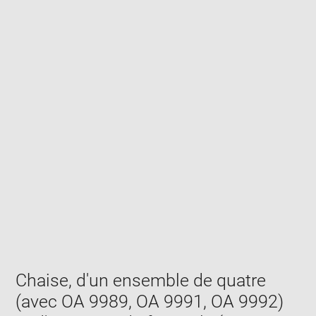
Enlarge
image
in
new
window
Chaise, d'un ensemble de quatre
(avec OA 9989, OA 9991, OA 9992)