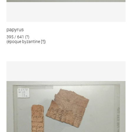
papyrus
395 / 641 (?)
(époque byzantine [?])