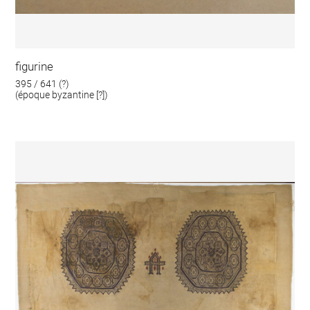
figurine
395 / 641 (?)
(époque byzantine [?])