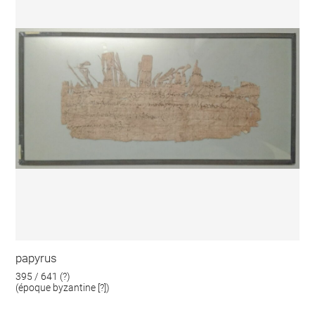
papyrus
395 / 641 (?)
(époque byzantine [?])