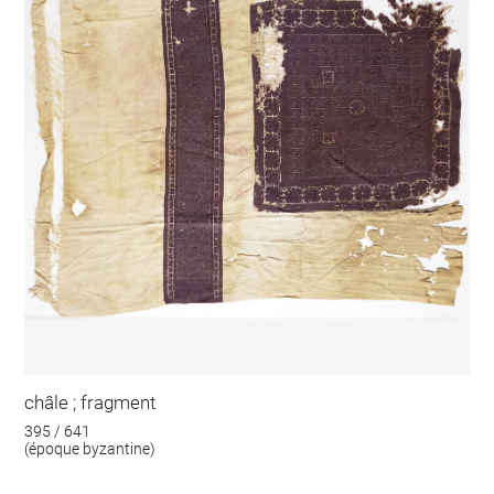
châle ; fragment
395 / 641
(époque byzantine)