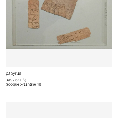
papyrus
395 / 641 (?)
(époque byzantine [?])