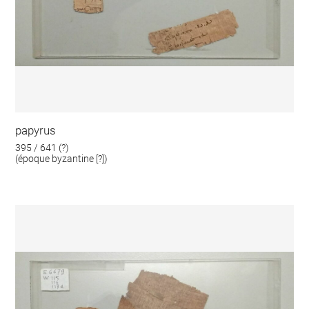
papyrus
395 / 641 (?)
(époque byzantine [?])