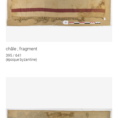
châle ; fragment
395 / 641
(époque byzantine)