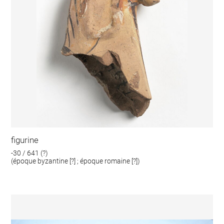
figurine
-30 / 641 (?)
(époque byzantine [?] ; époque romaine [?])