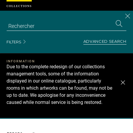
Cookies management panel
CL
Search
the
EN
S
collecti
Z
Se
ADVANCED SEARCH
FILTERS
INFORMATION
Due to the complete redesign of our collections
management tools, some of the information
displayed in our online catalogue, particularly
rooms in which artworks can be found, may not be
up to date. We apologise for any inconvenience
caused while normal service is being restored.
Recherche
dans
les