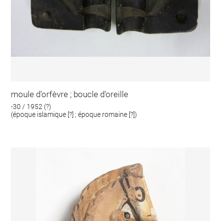
moule d'orfèvre ; boucle d'oreille
-30 / 1952 (?)
(époque islamique [?] ; époque romaine [?])