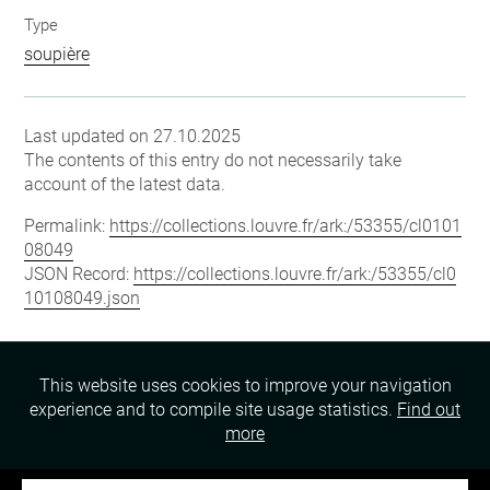
Type
soupière
Last updated on 27.10.2025
The contents of this entry do not necessarily take
account of the latest data.
Permalink:
https://collections.louvre.fr/ark:/53355/cl0101
08049
JSON Record:
https://collections.louvre.fr/ark:/53355/cl0
10108049.json
This website uses cookies to improve your navigation
experience and to compile site usage statistics.
Find out
more