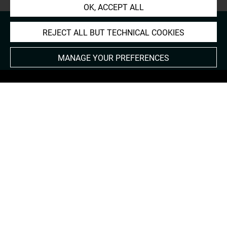
OK, ACCEPT ALL
REJECT ALL BUT TECHNICAL COOKIES
MANAGE YOUR PREFERENCES
About
Contact Us
Terms of use
Cookies
Credits
Accessibility : non compliant