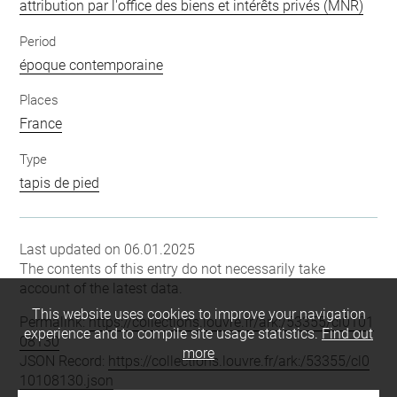
attribution par l'office des biens et intérêts privés (MNR)
Period
époque contemporaine
Places
France
Type
tapis de pied
Last updated on 06.01.2025
The contents of this entry do not necessarily take
account of the latest data.
This website uses cookies to improve your navigation
Permalink:
https://collections.louvre.fr/ark:/53355/cl0101
experience and to compile site usage statistics.
Find out
08130
more
JSON Record:
https://collections.louvre.fr/ark:/53355/cl0
10108130.json