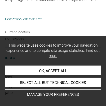
LOCATION OF OBJECT
Current location
non exposé
This website uses cookies to improve your navigation
experience and to compile site usage statistics.
Find out
more
INDEX
Mode d'acquisition
OK, ACCEPT ALL
legs
REJECT ALL BUT TECHNICAL COOKIES
Type
jatte
MANAGE YOUR PREFERENCES