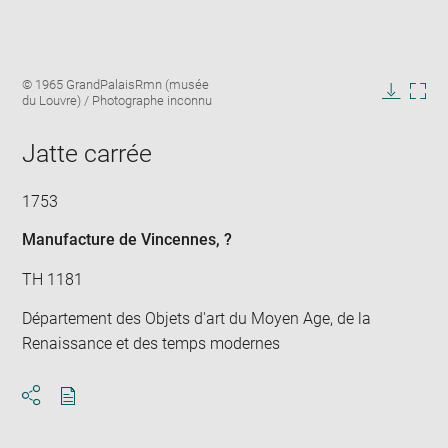
Enlarge
Image
© 1965 GrandPalaisRmn (musée
image
caption:
du Louvre) / Photographe inconnu
in
Downlo
Enla
new
image
ima
window
Jatte carrée
in
new
win
1753
Manufacture de Vincennes
, ?
TH 1181
Département des Objets d'art du Moyen Age, de la
Renaissance et des temps modernes
Download
Share
pdf