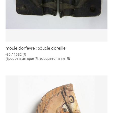
moule d'orfèvre ; boucle d'oreille
-30 / 1952 (?)
(époque islamique [?] ; époque romaine [?])