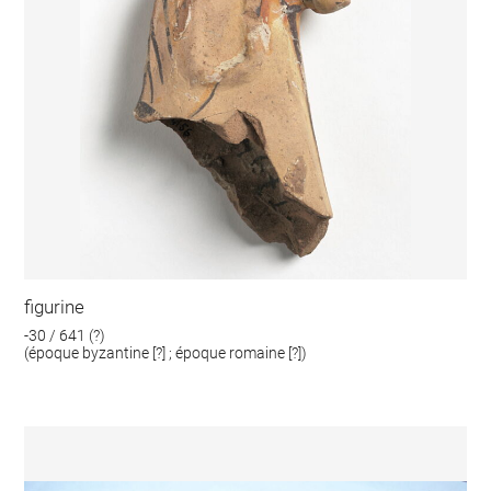
figurine
-30 / 641 (?)
(époque byzantine [?] ; époque romaine [?])