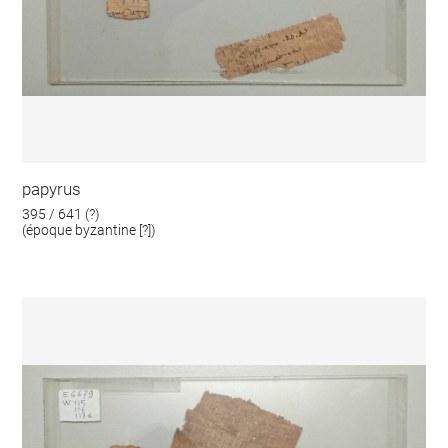
papyrus
395 / 641 (?)
(époque byzantine [?])