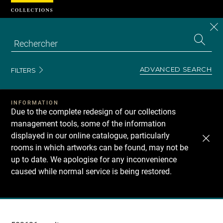
Cookies management panel
CL
Search
the
EN
S
collecti
Z
Se
ADVANCED SEARCH
FILTERS
INFORMATION
Due to the complete redesign of our collections
management tools, some of the information
displayed in our online catalogue, particularly
rooms in which artworks can be found, may not be
up to date. We apologise for any inconvenience
caused while normal service is being restored.
Recherche
dans
les