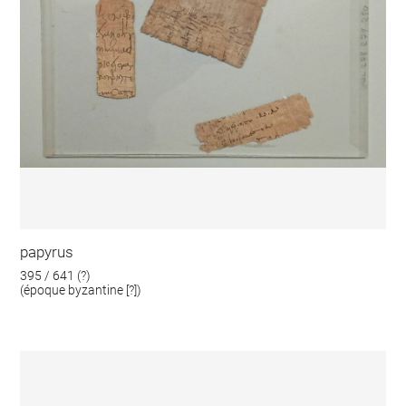
papyrus
395 / 641 (?)
(époque byzantine [?])