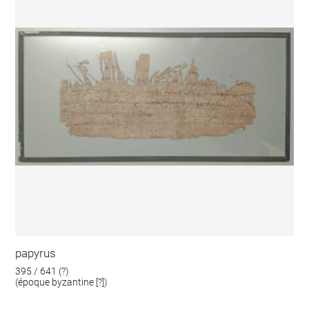
papyrus
395 / 641 (?)
(époque byzantine [?])