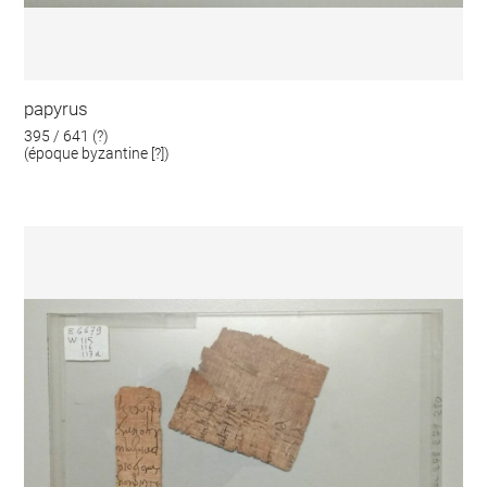
papyrus
395 / 641 (?)
(époque byzantine [?])