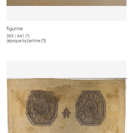
figurine
395 / 641 (?)
(époque byzantine [?])