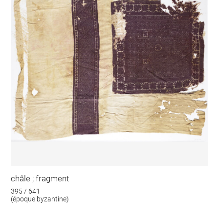
châle ; fragment
395 / 641
(époque byzantine)