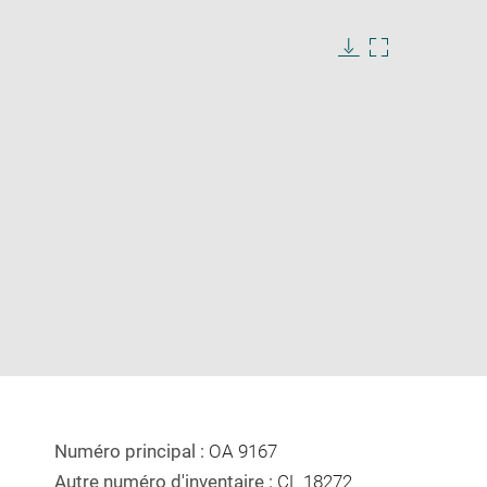
Download
Enlarge
image
image
in
new
window
Numéro principal :
OA 9167
Autre numéro d'inventaire :
CL 18272