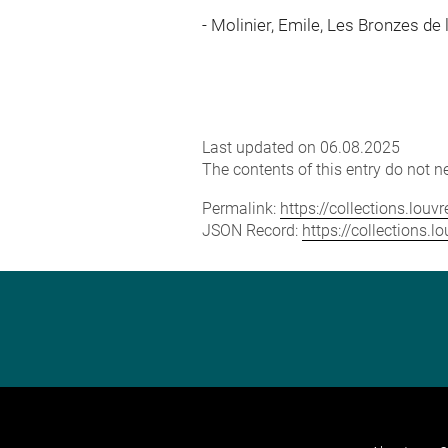
- Molinier, Emile, Les Bronzes de 
Last updated on 06.08.2025
The contents of this entry do not ne
Permalink:
https://collections.lou
JSON Record:
https://collections.