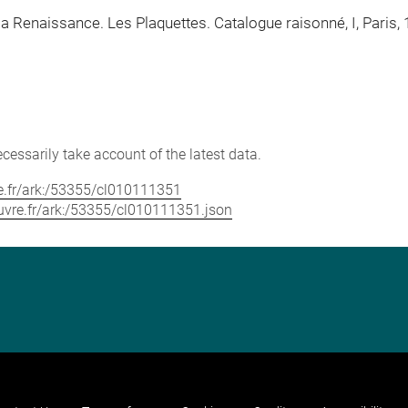
la Renaissance. Les Plaquettes. Catalogue raisonné, I, Paris, 
cessarily take account of the latest data.
vre.fr/ark:/53355/cl010111351
louvre.fr/ark:/53355/cl010111351.json