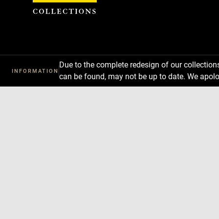
Cookies management panel
Due to the complete redesign of our collectio
INFORMATION
can be found, may not be up to date. We apolo
Download
Next
Previous
Enlarge
image
in
new
window