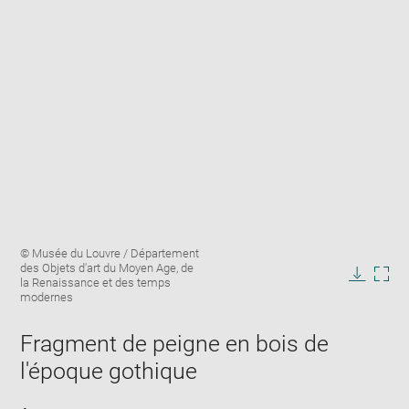
Enlarge
Image
© Musée du Louvre / Département
image
caption:
des Objets d'art du Moyen Age, de
in
la Renaissance et des temps
Downlo
Enla
new
modernes
image
ima
window
in
Fragment de peigne en bois de
new
win
l'époque gothique