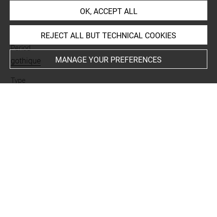
OK, ACCEPT ALL
Mode d'acquisition
mode d'acquisition inconnu
REJECT ALL BUT TECHNICAL COOKIES
Period
MANAGE YOUR PREFERENCES
gothique
Type
peigne
Last updated on 17.12.2020
The contents of this entry do not necessarily take
account of the latest data.
Permalink:
https://collections.louvre.fr/ark:/53355/cl0101
12010
JSON Record:
https://collections.louvre.fr/ark:/53355/cl0
10112010.json