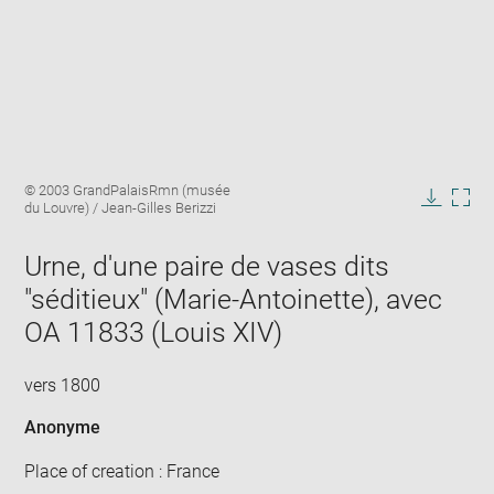
Enlarge
Image
© 2003 GrandPalaisRmn (musée
image
caption:
du Louvre) / Jean-Gilles Berizzi
in
Downlo
Enla
new
image
ima
window
Urne, d'une paire de vases dits
in
new
"séditieux" (Marie-Antoinette), avec
win
OA 11833 (Louis XIV)
vers 1800
Anonyme
Place of creation : France