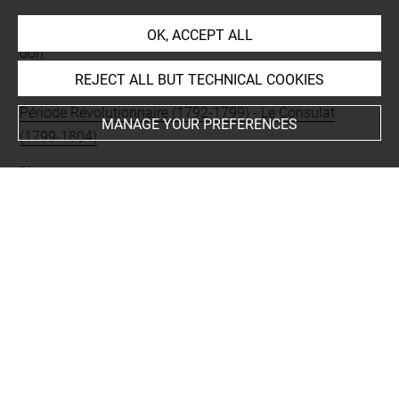
Mode d'acquisition
OK, ACCEPT ALL
don
REJECT ALL BUT TECHNICAL COOKIES
Period
Période Révolutionnaire (1792-1799)
-
Le Consulat
MANAGE YOUR PREFERENCES
(1799-1804)
Places
France
Type
urne
BIBLIOGRAPHY
Alcouffe, Daniel ; Baratte, Sophie ; Coquery, Emmanuel ;