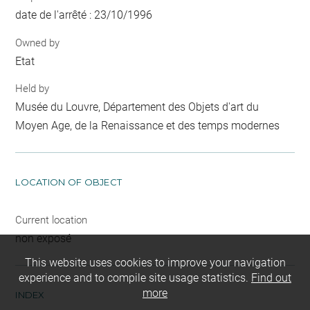
date de l'arrêté : 23/10/1996
Owned by
Etat
Held by
Musée du Louvre, Département des Objets d'art du
Moyen Age, de la Renaissance et des temps modernes
LOCATION OF OBJECT
Current location
non exposé
This website uses cookies to improve your navigation
experience and to compile site usage statistics.
Find out
more
INDEX