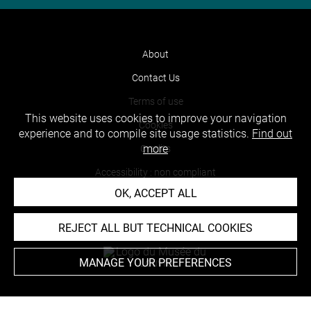
About
Contact Us
Terms of use
This website uses cookies to improve your navigation
Cookies
experience and to compile site usage statistics.
Find out
more
Credits
Accessibility : non compliant
OK, ACCEPT ALL
REJECT ALL BUT TECHNICAL COOKIES
MANAGE YOUR PREFERENCES