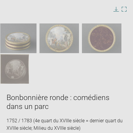
image
in
Image
Downlo
Enla
new
caption:
image
ima
window
SKIP IMAGE CAROUSEL
in
new
win
Bonbonnière ronde : comédiens
dans un parc
1752 / 1783 (4e quart du XVIIIe siècle = dernier quart du
XVIIIe siècle; Milieu du XVIIIe siècle)