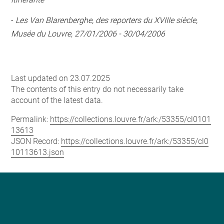
-
Les Van Blarenberghe, des reporters du XVIIIe siècle,
Musée du Louvre, 27/01/2006 - 30/04/2006
Last updated on 23.07.2025
The contents of this entry do not necessarily take
account of the latest data.
Permalink:
https://collections.louvre.fr/ark:/53355/cl0101
13613
JSON Record:
https://collections.louvre.fr/ark:/53355/cl0
10113613.json