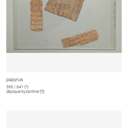
papyrus
395 / 641 (?)
(époque byzantine [?])