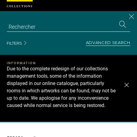
Cookies management panel
CL
Search
the
EN
S
collecti
Z
Se
ADVANCED SEARCH
FILTERS
INFORMATION
Due to the complete redesign of our collections
management tools, some of the information
displayed in our online catalogue, particularly
rooms in which artworks can be found, may not be
up to date. We apologise for any inconvenience
caused while normal service is being restored.
Recherche
dans
les