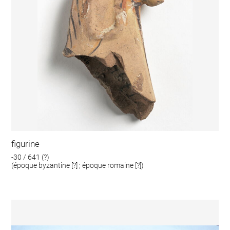
figurine
-30 / 641 (?)
(époque byzantine [?] ; époque romaine [?])