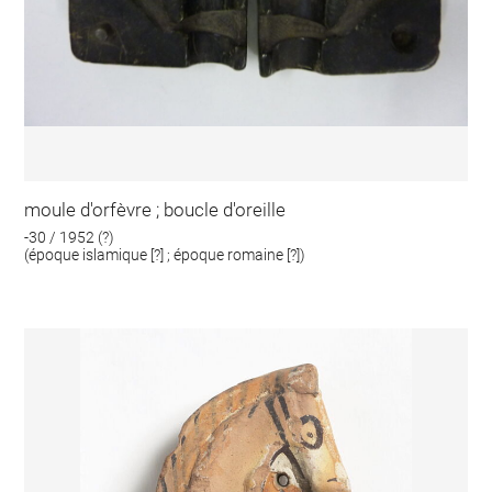
moule d'orfèvre ; boucle d'oreille
-30 / 1952 (?)
(époque islamique [?] ; époque romaine [?])