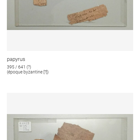
papyrus
395 / 641 (?)
(époque byzantine [?])