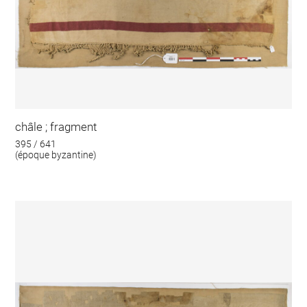
châle ; fragment
395 / 641
(époque byzantine)