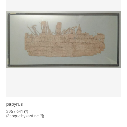
papyrus
395 / 641 (?)
(époque byzantine [?])