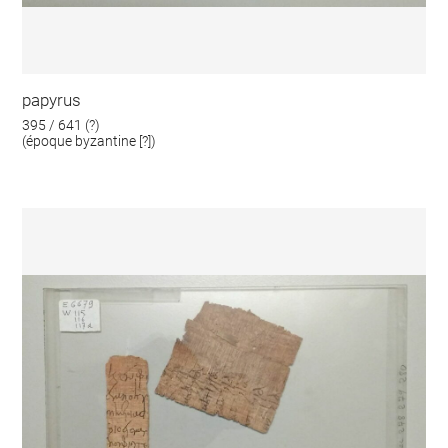
papyrus
395 / 641 (?)
(époque byzantine [?])