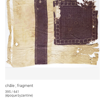
châle ; fragment
395 / 641
(époque byzantine)