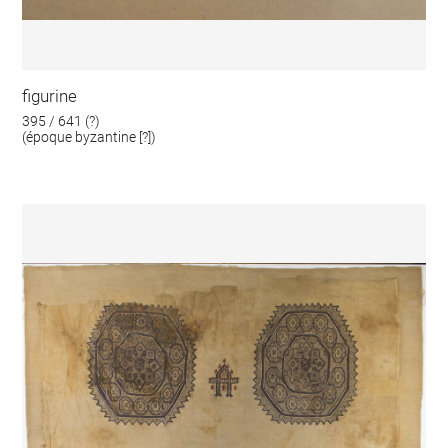
figurine
395 / 641 (?)
(époque byzantine [?])