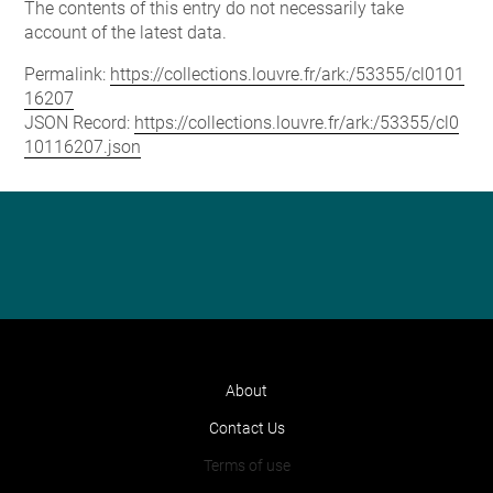
The contents of this entry do not necessarily take
account of the latest data.
Permalink:
https://collections.louvre.fr/ark:/53355/cl0101
16207
JSON Record:
https://collections.louvre.fr/ark:/53355/cl0
10116207.json
About
Contact Us
Terms of use