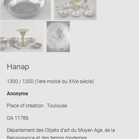
win
Hanap
1300 / 1350 (1ere moitié du XIVe siècle)
Anonyme
Place of creation : Toulouse
OA 11786
Département des Objets d'art du Moyen Age, de la
Renaissance et des temps modernes