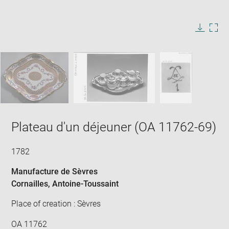
Enlarge
image
in
Image
Downlo
Enla
new
caption:
image
ima
window
SKIP IMAGE CAROUSEL
in
new
win
Plateau d'un déjeuner (OA 11762-69)
1782
Manufacture de Sèvres
Cornailles, Antoine-Toussaint
Place of creation : Sèvres
OA 11762