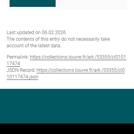
Last updated on 06.02.2026
The contents of this entry do not necessarily take
account of the latest data.
Permalink:
https://collections.louvre.fr/ark:/53355/cl0101
17474
JSON Record:
https://collections.louvre.fr/ark:/53355/cl0
10117474.json