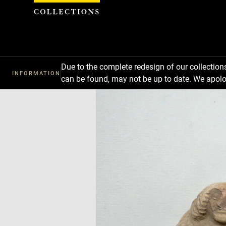
Cookies management panel
Due to the complete redesign of our collectio
INFORMATION
can be found, may not be up to date. We apolo
Download
Next
Previous