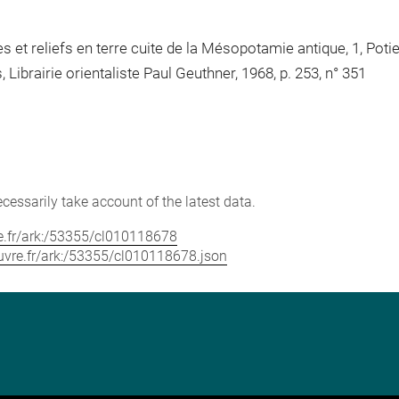
s et reliefs en terre cuite de la Mésopotamie antique, 1, Pot
, Librairie orientaliste Paul Geuthner, 1968, p. 253, n° 351
cessarily take account of the latest data.
vre.fr/ark:/53355/cl010118678
louvre.fr/ark:/53355/cl010118678.json