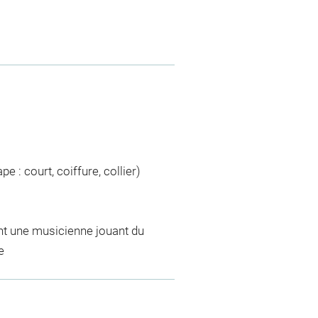
e : court, coiffure, collier)
ant une musicienne jouant du
e