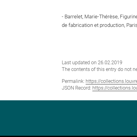
Barrelet, Marie-Thérèse, Figurine
de fabrication et production, Paris
Last updated on 26.02.2019
The contents of this entry do not ne
Permalink:
https://collections.lou
JSON Record:
https://collections.