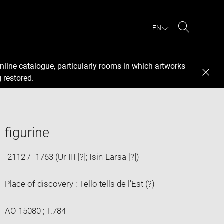
EN
Search
nline catalogue, particularly rooms in which artworks
 restored.
figurine
-2112 / -1763 (Ur III [?]; Isin-Larsa [?])
Place of discovery : Tello tells de l'Est (?)
AO 15080 ; T.784