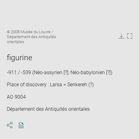
Enlarge
Image
© 2008 Musée du Louvre /
image
caption:
Département des Antiquités
in
Downlo
Enla
orientales
new
image
ima
window
in
figurine
new
win
-911 / -539 (Néo-assyrien [?]; Néo-babylonien [?])
Place of discovery : Larsa = Senkereh (?)
AO 9004
Département des Antiquités orientales
Download
Share
pdf