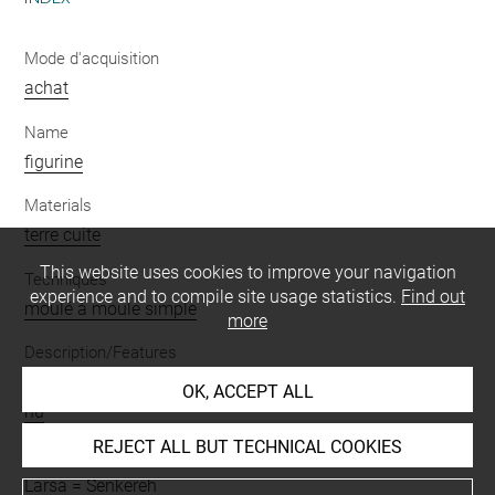
Mode d'acquisition
achat
Name
figurine
Materials
terre cuite
This website uses cookies to improve your navigation
Techniques
experience and to compile site usage statistics.
Find out
moulé à moule simple
more
Description/Features
enfant
-
femme
-
allaitant
-
debout
-
figurine-plaquette
-
OK, ACCEPT ALL
nu
REJECT ALL BUT TECHNICAL COOKIES
Places
Larsa = Senkereh