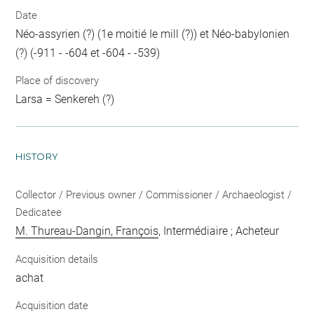
Date
Néo-assyrien (?) (1e moitié Ie mill (?)) et Néo-babylonien
(?) (-911 - -604 et -604 - -539)
Place of discovery
Larsa = Senkereh (?)
HISTORY
Collector / Previous owner / Commissioner / Archaeologist /
Dedicatee
M. Thureau-Dangin, François
, Intermédiaire ; Acheteur
Acquisition details
achat
Acquisition date