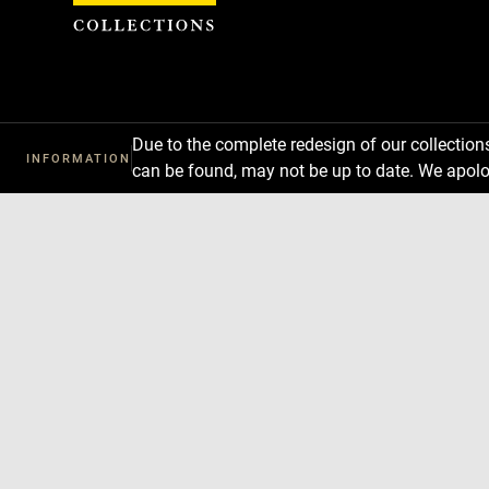
Cookies management panel
Due to the complete redesign of our collectio
INFORMATION
can be found, may not be up to date. We apolo
Download
Next
Previous