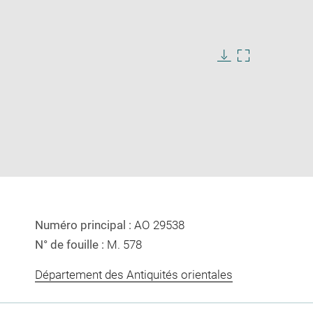
Download
Enlarge
image
image
in
new
window
Numéro principal :
AO 29538
N° de fouille :
M. 578
Département des Antiquités orientales