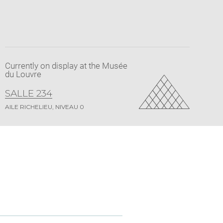
Currently on display at the Musée
du Louvre
SALLE 234
AILE RICHELIEU, NIVEAU 0