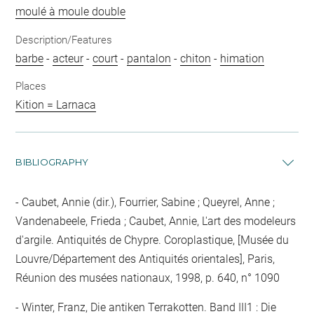
moulé à moule double
Description/Features
barbe
-
acteur
-
court
-
pantalon
-
chiton
-
himation
Places
Kition = Larnaca
BIBLIOGRAPHY
Caubet, Annie (dir.), Fourrier, Sabine ; Queyrel, Anne ;
Vandenabeele, Frieda ; Caubet, Annie, L'art des modeleurs
d'argile. Antiquités de Chypre. Coroplastique, [Musée du
Louvre/Département des Antiquités orientales], Paris,
Réunion des musées nationaux, 1998, p. 640, n° 1090
Winter, Franz, Die antiken Terrakotten. Band III1 : Die