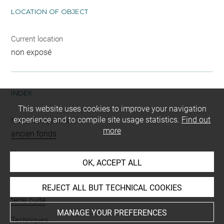
LOCATION OF OBJECT
Current location
non exposé
INDEX
This website uses cookies to improve your navigation
experience and to compile site usage statistics.
Find out
Mode d'acquisition
more
ancien fonds
Name
OK, ACCEPT ALL
figurine
Materials
REJECT ALL BUT TECHNICAL COOKIES
terre cuite
MANAGE YOUR PREFERENCES
Techniques