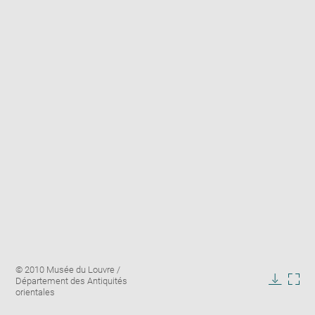
Enlarge
Image
© 2010 Musée du Louvre /
image
caption:
Département des Antiquités
in
Downlo
Enla
orientales
new
image
ima
window