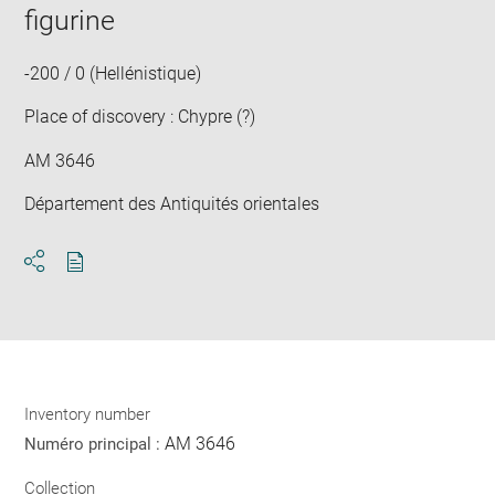
in
figurine
new
win
-200 / 0 (Hellénistique)
Place of discovery : Chypre (?)
AM 3646
Département des Antiquités orientales
Download
Share
pdf
Inventory number
AM 3646
Numéro principal :
Collection