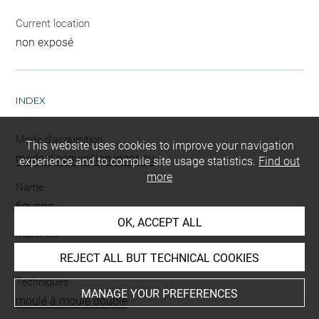
Current location
non exposé
INDEX
Mode d'acquisition
This website uses cookies to improve your navigation
mode d'acquisition inconnu
experience and to compile site usage statistics.
Find out
more
Name
figurine
OK, ACCEPT ALL
Materials
terre cuite
REJECT ALL BUT TECHNICAL COOKIES
Techniques
MANAGE YOUR PREFERENCES
moulé à moule double