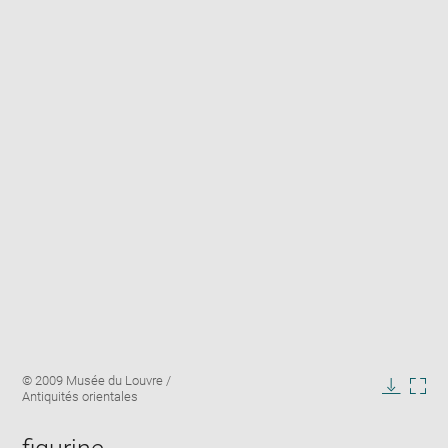
Enlarge
Image
© 2009 Musée du Louvre /
image
caption:
Antiquités orientales
in
Downlo
Enla
new
image
ima
window
in