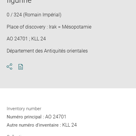
figurine
new
win
0 / 324 (Romain Impérial)
Place of discovery : Irak = Mésopotamie
AO 24701 ; KLL 24
Département des Antiquités orientales
Download
Share
pdf
Inventory number
AO 24701
Numéro principal :
KLL 24
Autre numéro d'inventaire :