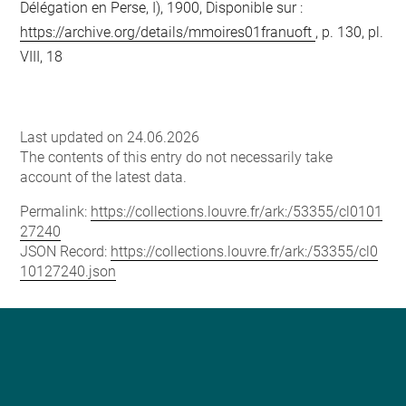
Délégation en Perse, I), 1900, Disponible sur :
https://archive.org/details/mmoires01franuoft
, p. 130, pl.
VIII, 18
Last updated on 24.06.2026
The contents of this entry do not necessarily take
account of the latest data.
Permalink:
https://collections.louvre.fr/ark:/53355/cl0101
27240
JSON Record:
https://collections.louvre.fr/ark:/53355/cl0
10127240.json