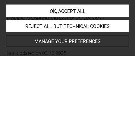
-
Le royaume d'Ougarit aux origines de l'alphabet, Lyon
OK, ACCEPT ALL
(France), Musée des Beaux-Arts, 20/10/2004 -
17/01/2005
REJECT ALL BUT TECHNICAL COOKIES
MANAGE YOUR PREFERENCES
Last updated on 03.12.2025
The contents of this entry do not necessarily take
account of the latest data.
Permalink:
https://collections.louvre.fr/ark:/53355/cl0101
36311
JSON Record:
https://collections.louvre.fr/ark:/53355/cl0
10136311.json