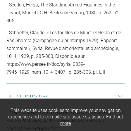
Seeden, Helga, The Standing Armed Figurines in the
Levant, Munich, C.H. Beck'sche Verlag, 1980, p. 262, n°
305
Schaeffer, Claude, « Les fouilles de Minet-el-Beida et de
Ras Shamra (Campagne du printemps 1929). Rapport
sommaire », Syria. Revue d'art oriental et d'archéologie,
10, 4, 1929, p. 285-303, Disponible sur :
https://www.persee.fr/doc/syria_0039-
7946_1929_num_10_4_3407
, p. 285-303, pl. LIII
EXHIBITION HISTORY
This website uses cookies to improve your navigation
-
Petite Galerie : Corps en mouvement. La danse au
experience and to compile site usage statistics.
Find out
musée, Richelieu, Salles d'Exposition temporaire,
more
06/10/2016 - 03/07/2017