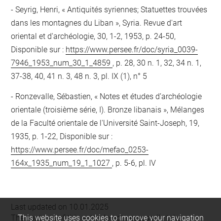
Seyrig, Henri, « Antiquités syriennes; Statuettes trouvées
dans les montagnes du Liban », Syria. Revue d'art
oriental et d'archéologie, 30, 1-2, 1953, p. 24-50,
Disponible sur :
https://www.persee.fr/doc/syria_0039-
7946_1953_num_30_1_4859
, p. 28, 30 n. 1, 32, 34 n. 1,
37-38, 40, 41 n. 3, 48 n. 3, pl. IX (1), n° 5
Ronzevalle, Sébastien, « Notes et études d’archéologie
orientale (troisième série, I). Bronze libanais », Mélanges
de la Faculté orientale de l'Université Saint-Joseph, 19,
1935, p. 1-22, Disponible sur :
https://www.persee.fr/doc/mefao_0253-
164x_1935_num_19_1_1027
, p. 5-6, pl. IV
Last updated on 10.01.2025
The contents of this entry do not necessarily take
This website uses cookies to improve your navigation