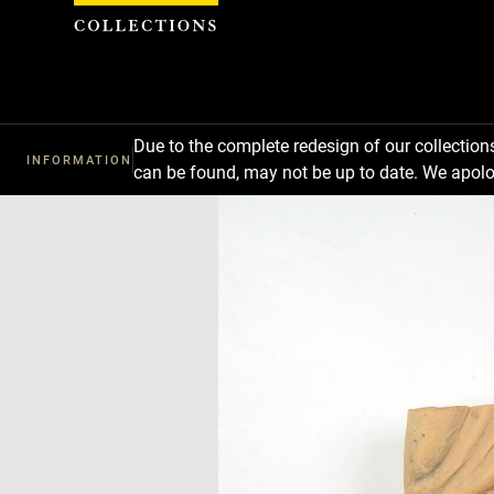
Cookies management panel
Due to the complete redesign of our collectio
INFORMATION
can be found, may not be up to date. We apolo
Download
Next
Previous