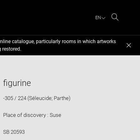
EN
Search
nline catalogue, particularly rooms in which artworks
 restored.
figurine
-305 / 224 (Séleucide; Parthe)
Place of discovery : Suse
SB 20593