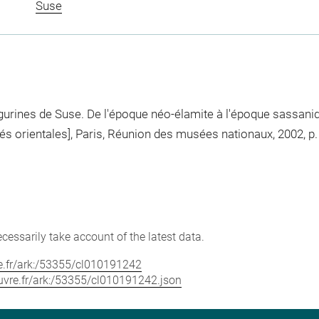
Suse
igurines de Suse. De l'époque néo-élamite à l'époque sassani
s orientales], Paris, Réunion des musées nationaux, 2002, p. 
cessarily take account of the latest data.
vre.fr/ark:/53355/cl010191242
louvre.fr/ark:/53355/cl010191242.json