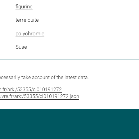
figurine
terre cuite
polychromie
Suse
cessarily take account of the latest data.
vre.fr/ark:/53355/cl010191272
louvre.fr/ark:/53355/cl010191272.json