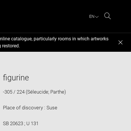
EN
Search
nline catalogue, particularly rooms in which artworks
 restored.
figurine
-305 / 224 (Séleucide; Parthe)
Place of discovery : Suse
SB 20623 ; U 131