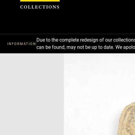
Cookies management panel
Due to the complete redesign of our collectio
INFORMATION
can be found, may not be up to date. We apolo
Download
Next
Previous