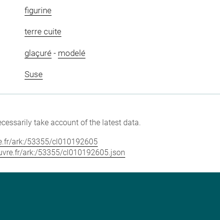
figurine
terre cuite
glaçuré
-
modelé
Suse
cessarily take account of the latest data.
vre.fr/ark:/53355/cl010192605
louvre.fr/ark:/53355/cl010192605.json