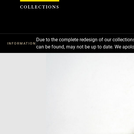
Cookies management panel
Due to the complete redesign of our collectio
INFORMATION
can be found, may not be up to date. We apolo
Download
Next
Previous