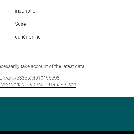
inscription
Suse
cunéiforme
cessarily take account of the latest data.
vre.fr/ark:/53355/cl010196598
louvre.fr/ark:/53355/cl010196598.json