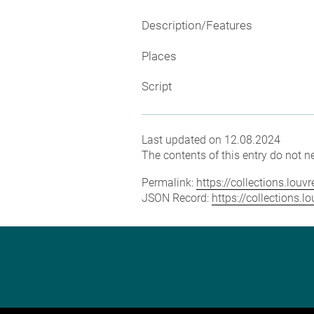
Description/Features
Places
Script
Last updated on 12.08.2024
The contents of this entry do not ne
Permalink:
https://collections.lou
JSON Record:
https://collections.