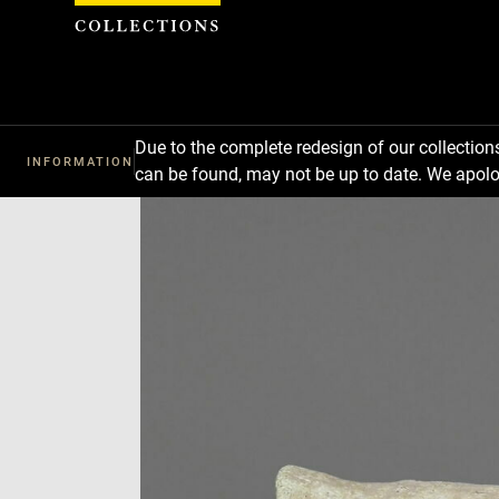
Cookies management panel
Due to the complete redesign of our collectio
INFORMATION
can be found, may not be up to date. We apolo
Download
Next
Previous