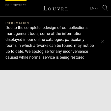
Cookies management panel
EN
Se
INFORMATION
Due to the complete redesign of our collections
management tools, some of the information
displayed in our online catalogue, particularly
rooms in which artworks can be found, may not be
up to date. We apologise for any inconvenience
caused while normal service is being restored.
Download
Next
Previous
Enlarge