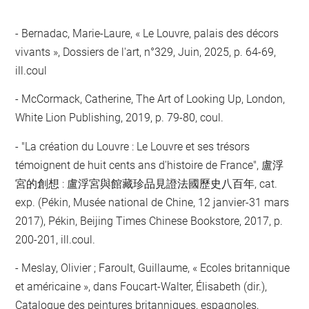
Bernadac, Marie-Laure, « Le Louvre, palais des décors
vivants », Dossiers de l'art, n°329, Juin, 2025, p. 64-69,
ill.coul
McCormack, Catherine, The Art of Looking Up, London,
White Lion Publishing, 2019, p. 79-80, coul.
"La création du Louvre : Le Louvre et ses trésors
témoignent de huit cents ans d'histoire de France", 盧浮
宮的創想 : 盧浮宮與館藏珍品見證法國歷史八百年, cat.
exp. (Pékin, Musée national de Chine, 12 janvier-31 mars
2017), Pékin, Beijing Times Chinese Bookstore, 2017, p.
200-201, ill.coul.
Meslay, Olivier ; Faroult, Guillaume, « Ecoles britannique
et américaine », dans Foucart-Walter, Élisabeth (dir.),
Catalogue des peintures britanniques, espagnoles,