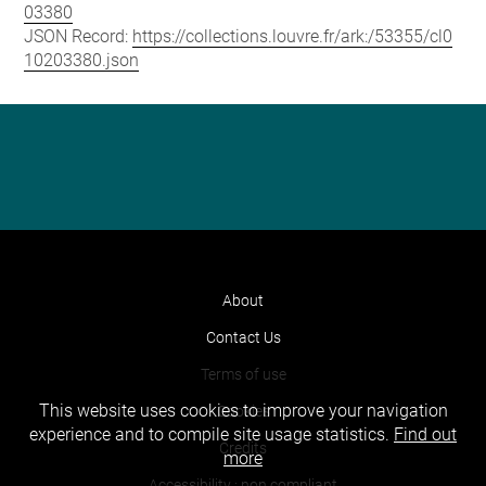
03380
JSON Record:
https://collections.louvre.fr/ark:/53355/cl0
10203380.json
About
Contact Us
Terms of use
This website uses cookies to improve your navigation
Cookies
experience and to compile site usage statistics.
Find out
Credits
more
Accessibility : non compliant