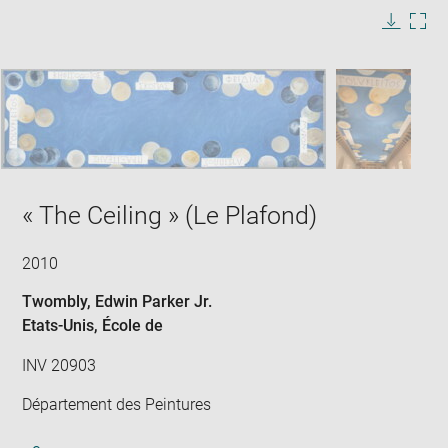
image
in
Image
Downlo
Enla
new
caption:
image
ima
window
SKIP IMAGE CAROUSEL
in
new
win
« The Ceiling » (Le Plafond)
2010
Twombly, Edwin Parker Jr.
Etats-Unis
, École de
INV 20903
Département des Peintures