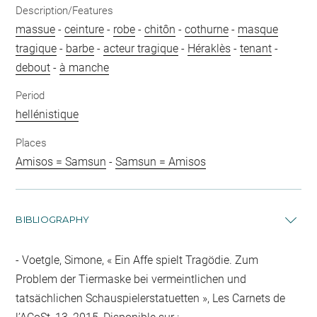
Description/Features
massue
-
ceinture
-
robe
-
chitôn
-
cothurne
-
masque
tragique
-
barbe
-
acteur tragique
-
Héraklès
-
tenant
-
debout
-
à manche
Period
hellénistique
Places
Amisos = Samsun
-
Samsun = Amisos
BIBLIOGRAPHY
Voetgle, Simone, « Ein Affe spielt Tragödie. Zum
Problem der Tiermaske bei vermeintlichen und
tatsächlichen Schauspielerstatuetten », Les Carnets de