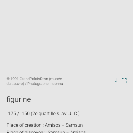
Enlarge
Image
© 1991 GrandPalaisRmn (musée
image
caption:
du Louvre) / Photographe inconnu
in
Downlo
Enla
new
image
ima
window
figurine
in
new
win
-175 / -150 (2e quart IIe s. av. J.-C.)
Place of creation : Amisos = Samsun
Place of discovery : Samsun = Amisos