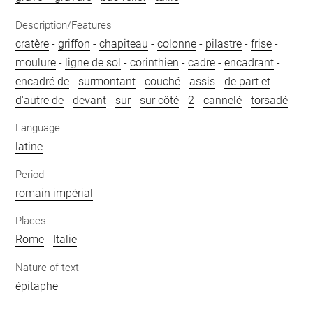
Description/Features
cratère
-
griffon
-
chapiteau
-
colonne
-
pilastre
-
frise
-
moulure
-
ligne de sol
-
corinthien
-
cadre
-
encadrant
-
encadré de
-
surmontant
-
couché
-
assis
-
de part et
d'autre de
-
devant
-
sur
-
sur côté
-
2
-
cannelé
-
torsadé
Language
latine
Period
romain impérial
Places
Rome
-
Italie
Nature of text
épitaphe