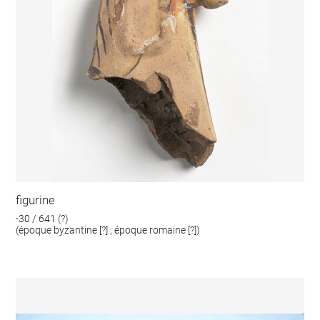
figurine
-30 / 641 (?)
(époque byzantine [?] ; époque romaine [?])