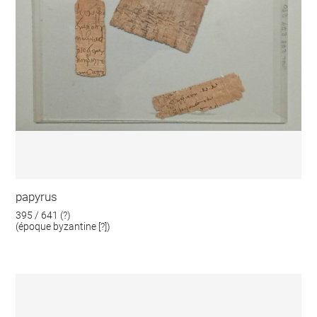
papyrus
395 / 641 (?)
(époque byzantine [?])