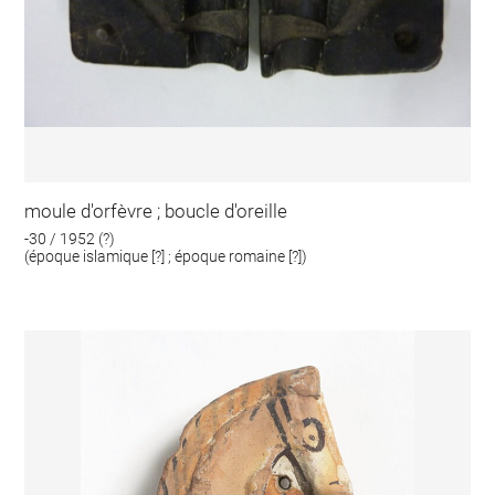
moule d'orfèvre ; boucle d'oreille
-30 / 1952 (?)
(époque islamique [?] ; époque romaine [?])