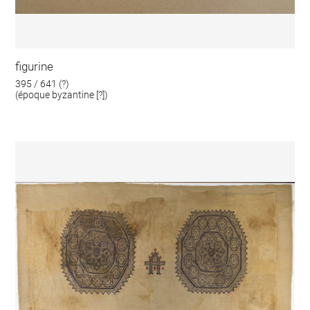
figurine
395 / 641 (?)
(époque byzantine [?])