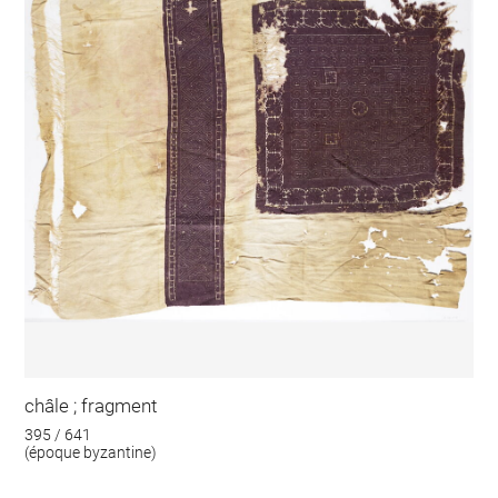
châle ; fragment
395 / 641
(époque byzantine)