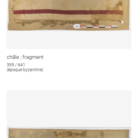
châle ; fragment
395 / 641
(époque byzantine)