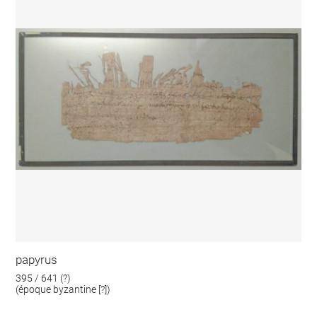
papyrus
395 / 641 (?)
(époque byzantine [?])