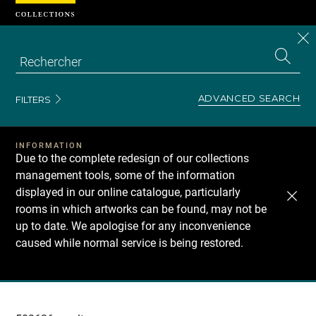
Cookies management panel
CL
Search
the
EN
S
collecti
Z
Se
ADVANCED SEARCH
FILTERS
INFORMATION
Due to the complete redesign of our collections
management tools, some of the information
displayed in our online catalogue, particularly
rooms in which artworks can be found, may not be
up to date. We apologise for any inconvenience
caused while normal service is being restored.
Recherche
dans
les