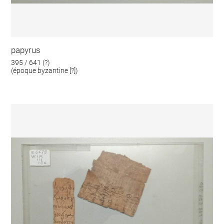
papyrus
395 / 641 (?)
(époque byzantine [?])