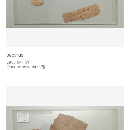
papyrus
395 / 641 (?)
(époque byzantine [?])